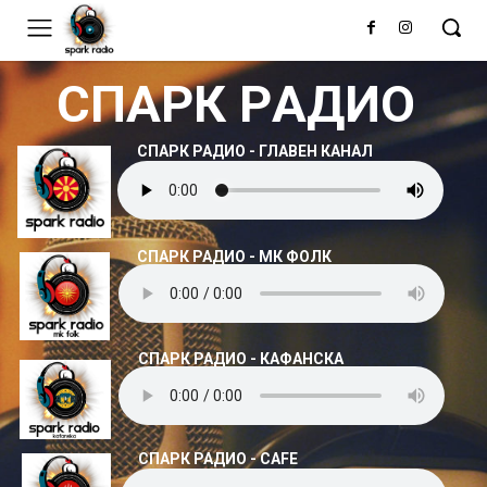
С
П
А
Р
К
Р
А
Д
И
О
СПАРК РАДИО - ГЛАВЕН КАНАЛ
СПАРК РАДИО - МК ФОЛК
СПАРК РАДИО - КАФАНСКА
СПАРК РАДИО - CAFE